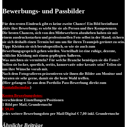
Bewerbungs- und Passbilder
Für den ersten Eindruck gibt es keine zweite Chance! Ein Bild beeinflusst
aktiv ihre Bewerbung; es wirbt für sie als Person und ihre Kompetenzen.
Die besten Chancen, sich von den Mitbewerbern abzuheben haben sie mit
einem ausdrucksstarken und professionellen Foto selbst in der Hand; sichern
sie sich deshalb einen Termin bei uns um für ihren Traumjob gerüstet zu sein.
Tipp: Kleiden sie sich berufsspezifisch, so wie sie auch zum
Bewerbungsgespräch gehen würden. Vorteilhaft ist eine ruhige, dezente,
schlichte Kleidung mit einem gepflegten Äußeren.
Was möchten sie vermitteln? Für welche Branche benötigen sie die Fotos?
Sollen sie locker, sportlich, seriös, konservativ oder kreativ sein? Teilen sie
uns ihre Wünsche vorab mit.
Nach dem Fotografieren präsentieren wir ihnen die Bilder am Monitor und
beraten sie sehr gerne, damit sie die beste Wahl treffen.
(Hier gelangen Sie aus dem Portfolio Pass-Bewerbung direkt zum
Kontaktformular
)
Kosten Bewerbungsfotos:
verschiedene Einstellungen/Positionen
1 Bild per Mail, Grundretusche
€ 59,00
jedes weitere Bewerbungsfoto per Mail/Digital € 7,00 inkl. Grundretusche
Ähnliche Beiträge